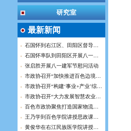
研究室
最新新闻
石国怀到右江区、田阳区督导检查水库安全度汛工作
石国怀率队到田阳区开展八一建军节慰问活动
张启胜开展八一建军节慰问活动
市政协召开“加快推进百色边境治理现代化，建设边疆稳定平安家园”对口协商会
市政协召开“构建‘事业+产业’综合养老服务体系，促进百色康养产业提档升级”界别协商会
市政协召开“大力发展智慧农业，赋能农业现代化”专题协商会
百色市政协聚焦打造国家物流枢纽议政建言
王乃学到百色学院讲授思政课时强调 乘势而上 在推进中国式现代化中贡献青年力量
黄俊华在右江民族医学院讲授思政课时强调 践行育人使命 推动铸牢中华民族共同体意识走深走实