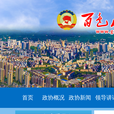
首页
政协概况
政协新闻
领导讲