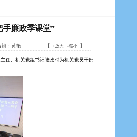
把手廉政季课堂”
编辑：
黄艳
【
】
+放大
-缩小
室主任、机关党组书记陆政时为机关党员干部