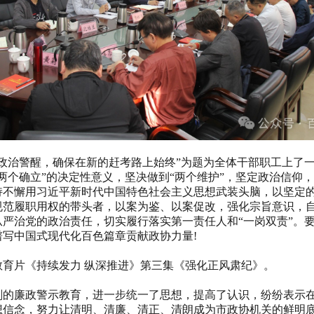
治警醒，确保在新的赶考路上始终”为题为全体干部职工上了一
两个确立”的决定性意义，坚决做到“两个维护”，坚定政治信仰
持不懈用习近平新时代中国特色社会主义思想武装头脑，以坚定
规范履职用权的带头者，以案为鉴、以案促改，强化宗旨意识，
严治党的政治责任，切实履行落实第一责任人和“一岗双责”。要
写中国式现代化百色篇章贡献政协力量!
片《持续发力 纵深推进》第三集《强化正风肃纪》。
廉政警示教育，进一步统一了思想，提高了认识，纷纷表示在
想信念，努力让清明、清廉、清正、清朗成为市政协机关的鲜明