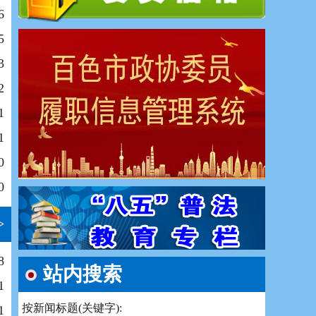
6
5
3
2
1
1
0
0
>
8
站内搜索
1
按新闻标题(关键字):
1