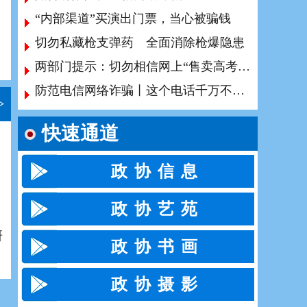
“内部渠道”买演出门票，当心被骗钱
切勿私藏枪支弹药 全面消除枪爆隐患
两部门提示：切勿相信网上“售卖高考试题、答案”等信息
防范电信网络诈骗丨这个电话千万不能拒接！
>
快速通道
政 协 信 息
政 协 艺 苑
研
政 协 书 画
政 协 摄 影