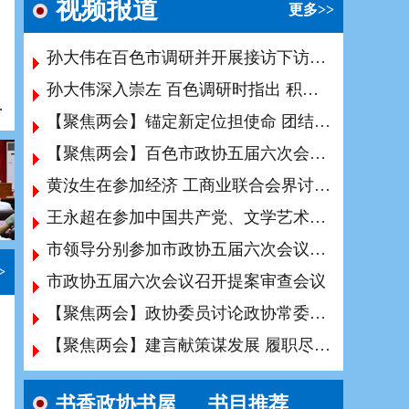
视频报道
更多>>
孙大伟在百色市调研并开展接访下访活动时强调 化解历史矛盾维护群众利益 为人民出政绩 以实干出政绩
孙大伟深入崇左 百色调研时指出 积极建言献策广泛凝聚共识 为广西高质量发展贡献智慧和力量
进步事业创新发展
【聚焦两会】锚定新定位担使命 团结奋斗开新局 百色市政协五届六次会议闭幕
【聚焦两会】百色市政协五届六次会议举行第二次全体会议
黄汝生在参加经济 工商业联合会界讨论时强调 凝心聚力献良策 同心同德促发展 奋力开创中国式现代化百色实践新局面
王永超在参加中国共产党、文学艺术界讨论时强调 主动作为 担当实干 奋勇争先 聚智汇力助推百色经济社会高质量发展
市领导分别参加市政协五届六次会议小组讨论活动
>
市政协五届六次会议召开提案审查会议
【聚焦两会】政协委员讨论政协常委会工作报告和提案工作情况报告
【聚焦两会】建言献策谋发展 履职尽责谱新篇
书香政协书屋
书目推荐