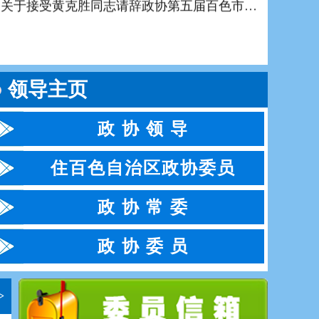
领导主页
政 协 领 导
住百色自治区政协委员
政 协 常 委
政 协 委 员
石国怀到右江区、田阳区督导检查水
>