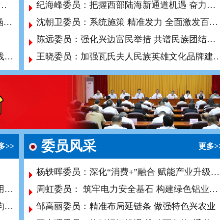
领导 引领中国式现代化在百色落地生根
纪海峰委员：把握西部陆海新通道机遇 奋力开创百色试验区建设新局面
“坚持人民政协为人民”理念的形成逻辑、内涵意蕴与实践路径
沈朝卫委员：系统施策 精准发力 全面激发百色消费市场活力
陈远委员：​强化兴边富民举措 共谱民族团结新篇
发挥政协优势助力经济社会高质量发展的实践与思考
王晓委员：加强瓦氏夫人民族英雄文化品牌建设 推动民族团结
委员风采
多>>
更多>
杨轶晖委员：深化“消费+”融合 赋能产业升级与经济增长
关于加快百色市人工智能产业创新发展与应用推广的提案
周虹委员： 筑牢电力安全基石 构建绿色铝业新生态
关于完善积极生育支持措施，促进人口长期均衡发展的建议
邹高丽委员：精准布局延链条 做强特色兴农业