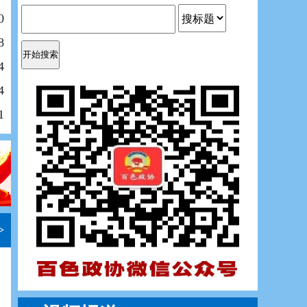
0
8
4
4
1
>