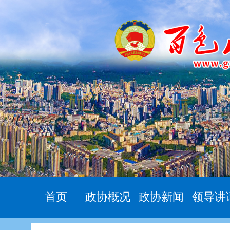
首页
政协概况
政协新闻
领导讲