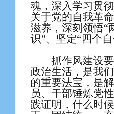
魂，深入学习贯彻
关于党的自我革命
滋养，深刻领悟“
识”、坚定“四个自
抓作风建设要严
政治生活，是我们
的重要法宝，是解
员、干部锤炼党性
践证明，什么时候