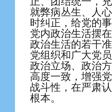
正、团结统一，充
就弊病丛生、人心
时纠正，给党的事
党内政治生活摆在
政治生活的若干准
党组织和广大党员
政治立场、政治方
高度一致，增强党
战斗性，在严肃认
根本。