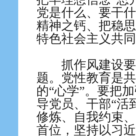
党是什么、要干什
精神之钙、把稳思
特色社会主义共同
抓作风建设要把
题。党性教育是共
的“心学”。要把
导党员、干部“活
修炼、自我约束、
首位，坚持以习近