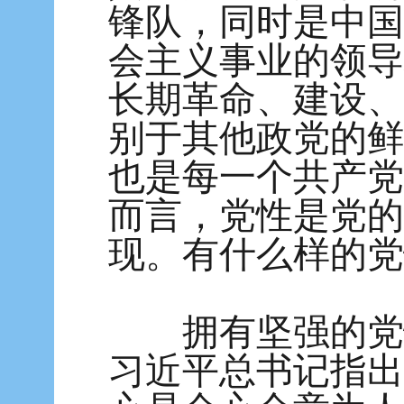
锋队，同时是中国
会主义事业的领导
长期革命、建设、
别于其他政党的鲜
也是每一个共产党
而言，党性是党的
现。有什么样的党
拥有坚强的党性
习近平总书记指出