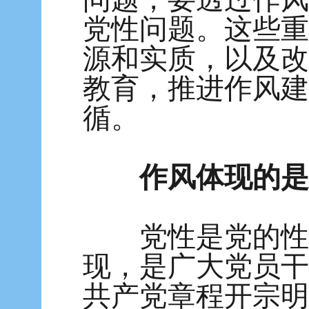
党性问题。这些重
源和实质，以及改
教育，推进作风建
循。
作风体现的是
党性是党的性质
现，是广大党员干
共产党章程开宗明