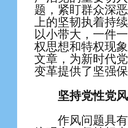
题，紧盯群众深恶
上的坚韧执着持续
以小带大，一件一
权思想和特权现象
文章，为新时代党
变革提供了坚强保
坚持党性党风
作风问题具有顽