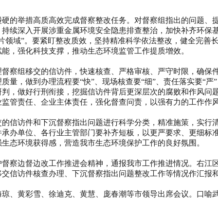
的举措高质高效完成督察整改任务。对督察组指出的问题、提
，持续深入开展涉重金属环境安全隐患排查整治，加快补齐环保
片领域”。要紧盯整改质效，坚持精准科学依法整改，健全完善
赋能，强化科技支撑，推动生态环境监管工作提质增效。
察组移交的信访件，快速核查、严格审核、严守时限，确保件
量，做到办理流程要“快”、现场核查要“细”、责任落实要“严”
判，做好行刑衔接，挖掘信访件背后更深层次的腐败和作风问题
业监管责任、企业主体责任，强化督查问责，以强有力的工作作
信访件和下沉督察指出问题进行科学分类，精准施策，实行清
件承办单位、各行业主管部门要补齐短板，以更严要求、更细标
强生态环境获得感，营造我市生态环境保护工作的良好氛围。
察边督边改工作推进会精神，通报我市工作推进情况。右江区
移交信访件核查办理、下沉督察指出问题整改工作等情况作汇报
琼、黄彩雪、徐迪克、黄慧、庞春潮等市领导出席会议。口
喻