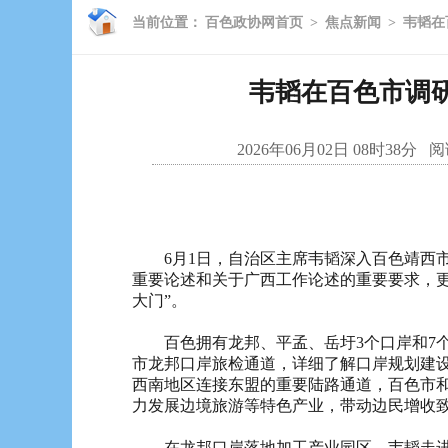
当前位置：
百色政协网首页
>
焦点新闻
>
韦韬在
韦韬在百色市调研
2026年06月02日 08时38分
阅
6月1日，自治区主席韦韬深入百色靖西市
重要论述和关于广西工作论述的重要要求，
大门”。
百色拥有龙邦、平孟、岳圩3个口岸和7个
市龙邦口岸旅检通道，详细了解口岸规划建
西南地区连接东盟的重要陆路通道，百色市
力发展边境旅游等特色产业，带动边民增收
在龙邦口岸落地加工产业园区，韦韬走进靖