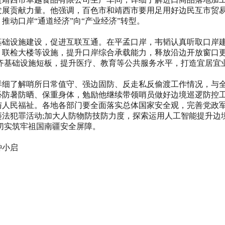
展贡献力量。他强调，百色市和靖西市要用足用好边民互市贸易
推动口岸“通道经济”向“产业经济”转型。
设施建设，促进互联互通。在平孟口岸，韦韬认真听取口岸建
、联检大楼等设施，提升口岸综合承载能力，释放沿边开放窗口更
补齐基础设施短板，提升医疗、教育等公共服务水平，打造宜居宜
了解哨所日常值守、强边固防、反走私反偷渡工作情况，与全
必防暑防晒、保重身体，勉励他继续带领哨员做好边境巡逻防控
人民福祉。各地各部门要全面落实总体国家安全观，完善党政军
违法犯罪活动;加大人防物防技防力度，探索运用人工智能提升边
切实筑牢祖国南疆安全屏障。
钟小启