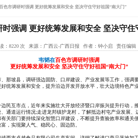
百色市调研时强调 更好统筹发展和安全 坚决守住守好祖国“南大门”
时强调 更好统筹发展和安全 坚决守住
读：
8220
次 来源：
广西云-广西日报
作者：
钟小启
责任编辑
韦韬在
百色市调研时强调
更好统筹发展和安全 坚决守住守好祖国“南大门”
、那坡县，调研强边固防、口岸建设、产业发展等工作，强调要
更好统筹发展和安全，提升沿边开发开放水平，壮大边境特色产业
边民互市点，近年来实施壮大开放经济暨口岸振兴提升行动，推
设、通道运行情况;走进龙邦镇护龙村，了解抵边村屯产业发展、
和有关部门要持续深化智慧口岸建设，不断提升查验效率和通关便
致富，实现聚人气、稳民心、固边防。
西市卓越食品有限公司生产车间，详细了解进口商品落地加工