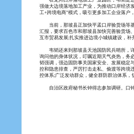
强做大边境落地加工产业，为推动口岸经济发
工+跨境电商”模式，吸引更多加工企业落户，
当前，那坡县正加快平孟口岸验货场等基础
汇报，要求百色市和那坡县加快完善验货场
互市贸易发展;扎实推进边境小城镇建设，
韦韬还来到那坡县天池国防民兵哨所，详细
询问他的身体状况，叮嘱近期天气炎热，务
韬强调，强边固防事关国家安全、发展稳定与
控和隐患排查，严厉打击走私、偷渡等跨境
控体系;广泛发动群众，健全群防群治体系，
自治区政府秘书长钟得志参加调研。口